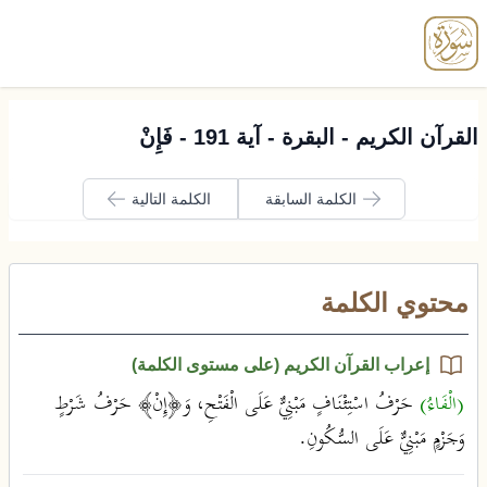
enu
القرآن الكريم - البقرة - آية 191 - فَإِنْ
الكلمة السابقة
الكلمة التالية
محتوي الكلمة
إعراب القرآن الكريم (على مستوى الكلمة)
(الْفَاءُ)
حَرْفُ اسْتِئْنَافٍ مَبْنِيٌّ عَلَى الْفَتْحِ، وَ﴿إِنْ﴾ حَرْفُ شَرْطٍ
وَجَزْمٍ مَبْنِيٌّ عَلَى السُّكُونِ.