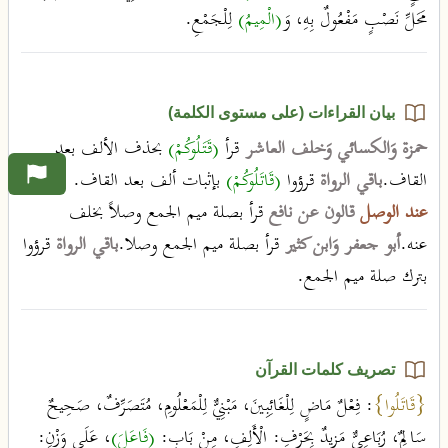
مَحَلِّ نَصْبٍ مَفْعُولٌ بِهِ، وَ
(الْمِيمُ)
لِلْجَمْعِ.
بيان القراءات (على مستوى الكلمة)
حمزة وَالكسائي وَخلف العاشر
قرأ
(قَتَلُوكُمْ)
بحذف الألف بعد
القاف.
باقي الرواة
قرؤوا
(قَاتَلُوكُمْ)
بإثبات ألف بعد القاف.
عند الوصل
قالون عن نافع
قرأ بصلة ميم الجمع وصلاً بخلف
عنه.
أبو جعفر وَابن كثير
قرأ بصلة ميم الجمع وصلا.
باقي الرواة
قرؤوا
بترك صلة ميم الجمع.
تصريف كلمات القرآن
{قَاتَلُوا}
: فِعْلٌ مَاضٍ لِلْغَائِبِينَ، مَبْنِيٌّ لِلْمَعْلُومِ، مُتَصَرِّفٌ، صَحِيحٌ
سَالِمٌ، رُبَاعِيٌّ مَزِيدٌ بِحَرْفِ: الْأَلِفِ، مِنْ بَابِ:
(فَاعَلَ)
، عَلَى وَزْنِ: