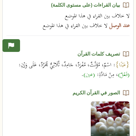
بيان القراءات (على مستوى الكلمة)
لا خلاف بين القراء في هذا الموضع
عند الوصل
لا خلاف بين القراء في هذا الموضع
تصريف كلمات القرآن
{عَيْنًا}
: اسْمٌ، مُؤَنَّثٌ، مُفْرَدٌ، جَامِدٌ، ثُلَاثِيٌّ مُجَرَّدٌ، عَلَى وَزْنِ:
(فَعْلٌ)
، مِنْ مَادَّةِ:
(عين)
.
الصور في القرآن الكريم