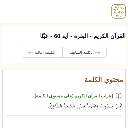
enu
القرآن الكريم - البقرة - آية 60 - عَيْنًا
الكلمة السابقة
الكلمة التالية
محتوي الكلمة
إعراب القرآن الكريم (على مستوى الكلمة)
تَمْيِيزٌ مَنْصُوبٌ وَعَلَامَةُ نَصْبِهِ الْفَتْحَةُ الظَّاهِرَةُ.