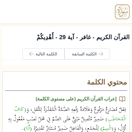
enu
القرآن الكريم - غافر - آية 29 - أَهْدِيكُمْ
الكلمة السابقة
الكلمة التالية
محتوي الكلمة
إعراب القرآن الكريم (على مستوى الكلمة)
فِعْلٌ مُضَارِعٌ مَرْفُوعٌ وَعَلَامَةُ رَفْعِهِ الضَّمَّةُ الْمُقَدَّرَةُ لِلثِّقَلِ، وَ
(كَافُ
الْمُخَاطَبِ)
ضَمِيرٌ مُتَّصِلٌ مَبْنِيٌّ عَلَى الضَّمِّ فِي مَحَلِّ نَصْبٍ مَفْعُولٌ بِهِ
أَوَّلُ، وَ
(الْمِيمُ)
لِلْجَمْعِ، وَالْفَاعِلُ ضَمِيرٌ مُسْتَتِرٌ تَقْدِيرُهُ
(أَنَا)
.