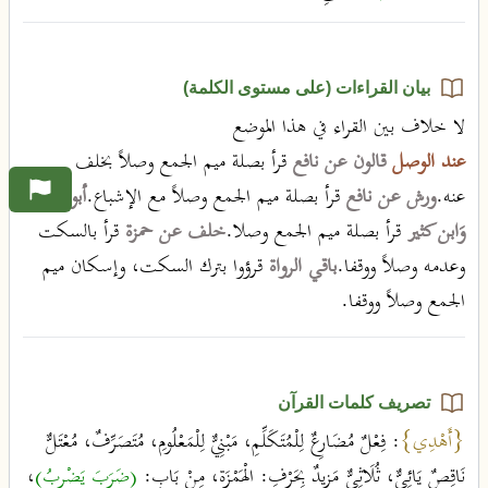
بيان القراءات (على مستوى الكلمة)
لا خلاف بين القراء في هذا الموضع
عند الوصل
قالون عن نافع
قرأ بصلة ميم الجمع وصلاً بخلف
عنه.
ورش عن نافع
قرأ بصلة ميم الجمع وصلاً مع الإشباع.
أبو جعفر
وَابن كثير
قرأ بصلة ميم الجمع وصلا.
خلف عن حمزة
قرأ بالسكت
وعدمه وصلاً ووقفا.
باقي الرواة
قرؤوا بترك السكت، وإسكان ميم
الجمع وصلاً ووقفا.
تصريف كلمات القرآن
{أَهْدِي}
: فِعْلٌ مُضَارِعٌ لِلْمُتَكَلِّمِ، مَبْنِيٌّ لِلْمَعْلُومِ، مُتَصَرِّفٌ، مُعْتَلٌّ
نَاقِصٌ يَائِيٌّ، ثُلَاثِيٌّ مَزِيدٌ بِحَرْفِ: الْهَمْزَةِ، مِنْ بَابِ:
(ضَرَبَ يَضْرِبُ)
،