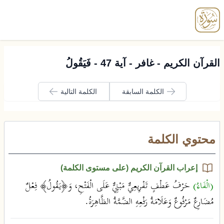
enu
القرآن الكريم - غافر - آية 47 - فَيَقُولُ
الكلمة السابقة
الكلمة التالية
محتوي الكلمة
إعراب القرآن الكريم (على مستوى الكلمة)
(الْفَاءُ)
حَرْفُ عَطْفٍ تَفْرِيعِيٌّ مَبْنِيٌّ عَلَى الْفَتْحِ، وَ﴿يَقُولُ﴾ فِعْلٌ
مُضَارِعٌ مَرْفُوعٌ وَعَلَامَةُ رَفْعِهِ الضَّمَّةُ الظَّاهِرَةُ.