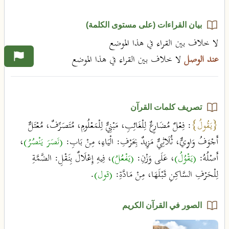
بيان القراءات (على مستوى الكلمة)
لا خلاف بين القراء في هذا الموضع
عند الوصل
لا خلاف بين القراء في هذا الموضع
تصريف كلمات القرآن
{يَقُولُ}
: فِعْلٌ مُضَارِعٌ لِلْغَائِبِ، مَبْنِيٌّ لِلْمَعْلُومِ، مُتَصَرِّفٌ، مُعْتَلٌّ
أَجْوَفُ وَاوِيٌّ، ثُلَاثِيٌّ مَزِيدٌ بِحَرْفِ: الْيَاءِ، مِنْ بَابِ:
(نَصَرَ يَنْصُرُ)
،
أَصْلُهُ:
(يَقْوُلُ)
، عَلَى وَزْنِ:
(يَفْعُلُ)
، فِيهِ إِعْلَالٌ بِنَقْلِ: الضَّمَّةِ
لِلْحَرْفِ السَّاكِنِ قَبْلَهَا، مِنْ مَادَّةِ:
(قول)
.
الصور في القرآن الكريم