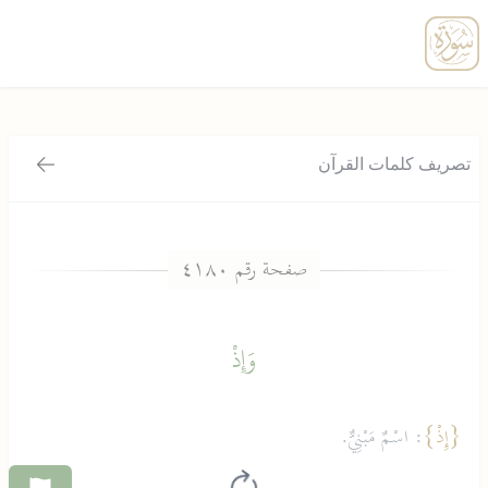
enu
تصريف كلمات القرآن
رجوع
وَإِذْ
{إِذْ}
: اسْمٌ مَبْنِيٌّ.