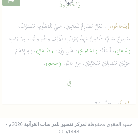
يَتَحَاجُّونَ
{يَتَحَاجُّونَ}
: فِعْلٌ مُضَارِعٌ لِلْغَائِبِينِ، مَبْنِيٌّ لِلْمَعْلُومِ، مُتَصَرِّفٌ،
صَحِيحٌ سَالِمٌ، خُمَاسِيٌّ مَزِيدٌ بِحَرْفَيْنِ: الْأَلِفِ وَالتَّاءِ وَالْيَاءِ، مِنْ بَابِ:
(تَفَاعَلَ)
، أَصْلُهُ:
(يَتَحَاجَجُ)
، عَلَى وَزْنِ:
(يَتَفَاعَلُ)
، فِيهِ إِدْغَامُ
حَرْفَيْنِ مُتَمَاثِلَيْنِ مُتَحَرِّكَيْنِ، مِنْ مَادَّةِ:
(حجج)
.
فِي
{فِي}
: حَرْفٌ مَبْنِيٌّ.
النَّارِ
جميع الحقوق محفوظة
لمركز تفسير للدراسات القرآنية
2026م -
1448هـ ©