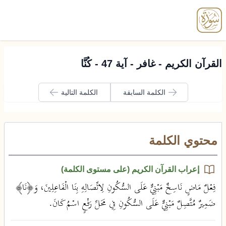
enu
القرآن الكريم - غافر - آية 47 - كُنَّا
الكلمة السابقة
الكلمة التالية
محتوي الكلمة
إعراب القرآن الكريم (على مستوى الكلمة)
فِعْلٌ مَاضٍ نَاسِخٌ مَبْنِيٌّ عَلَى السُّكُونِ لِاتِّصَالِهِ بِنَا الْفَاعِلِينَ، وَ﴿نَا﴾
ضَمِيرٌ مُتَّصِلٌ مَبْنِيٌّ عَلَى السُّكُونِ فِي مَحَلِّ رَفْعٍ اسْمُ كَانَ.