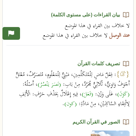
بيان القراءات (على مستوى الكلمة)
لا خلاف بين القراء في هذا الموضع
عند الوصل
لا خلاف بين القراء في هذا الموضع
تصريف كلمات القرآن
{كُنَّا}
: فِعْلٌ مَاضٍ لِلْمُتَكَلِّمِينِ، مَبْنِيٌّ لِلْمَعْلُومِ، مُتَصَرِّفٌ، مُعْتَلٌّ
أَجْوَفُ وَاوِيٌّ، ثُلَاثِيٌّ مُجَرَّدٌ، مِنْ بَابِ:
(نَصَرَ يَنْصُرُ)
، أَصْلُهُ:
(كَوَنَ)
، عَلَى وَزْنِ:
(فَعَلَ)
، فِيهِ إِعْلَالٌ بِحَذْفِ حَرْفِ: الْأَلِفِ
لِالْتِقَاءِ السَّاكِنَيْنِ، مِنْ مَادَّةِ:
(كون)
.
الصور في القرآن الكريم