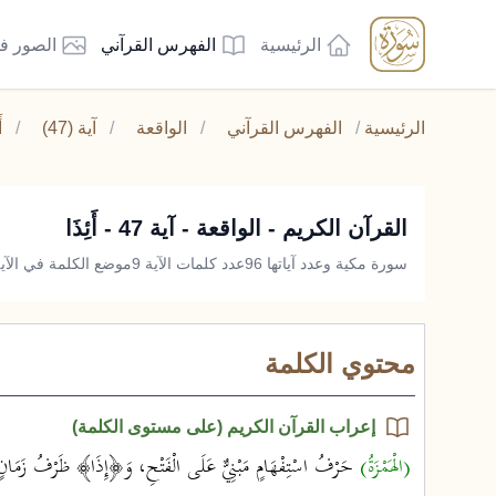
الرئيسية
الفهرس القرآني
الصور ف
الرئيسية
/
الفهرس القرآني
/
الواقعة
/
آية (47)
/
أ
القرآن الكريم - الواقعة - آية 47 - أَئِذَا
سورة مكية وعدد آياتها 96
عدد كلمات الآية 9
موضع الكلمة في الآية 
محتوي الكلمة
إعراب القرآن الكريم (على مستوى الكلمة)
(الْهَمْزَةُ)
حَرْفُ اسْتِفْهَامٍ مَبْنِيٌّ عَلَى الْفَتْحِ، وَ﴿إِذَا﴾ ظَرْفُ زَمَانٍ