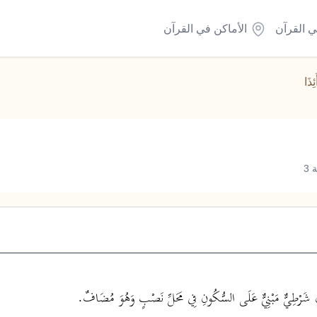
ي القرآن
الأماكن في القرآن
َئِذَا
3
 شَرْطِيٌّ مَبْنِيٌّ عَلَى السُّكُونِ فِي مَحَلِّ نَصْبٍ وَهُوَ مُضَافٌ.