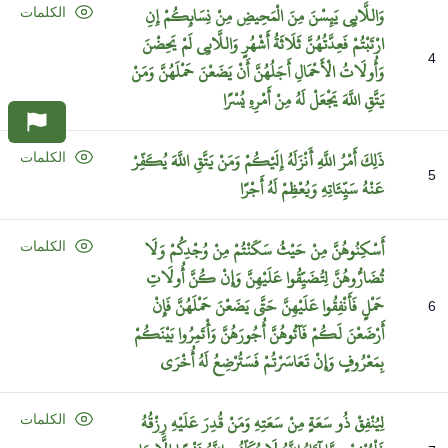
وَاللَّائِي
يَئِسْنَ
مِنَ
الْمَحِيضِ
مِنْ
نِسَائِكُمْ
إِنِ
الكلمات
ارْتَبْتُمْ
فَعِدَّتُهُنَّ
ثَلَاثَةُ
أَشْهُرٍ
وَاللَّائِي
لَمْ
يَحِضْنَ
4
وَأُولَاتُ
الْأَحْمَالِ
أَجَلُهُنَّ
أَنْ
يَضَعْنَ
حَمْلَهُنَّ
وَمَنْ
يَتَّقِ
اللَّهَ
يَجْعَلْ
لَهُ
مِنْ
أَمْرِهِ
يُسْرًا
ذَلِكَ
أَمْرُ
اللَّهِ
أَنْزَلَهُ
إِلَيْكُمْ
وَمَنْ
يَتَّقِ
اللَّهَ
يُكَفِّرْ
الكلمات
5
عَنْهُ
سَيِّئَاتِهِ
وَيُعْظِمْ
لَهُ
أَجْرًا
أَسْكِنُوهُنَّ
مِنْ
حَيْثُ
سَكَنْتُمْ
مِنْ
وُجْدِكُمْ
وَلَا
الكلمات
تُضَارُّوهُنَّ
لِتُضَيِّقُوا
عَلَيْهِنَّ
وَإِنْ
كُنَّ
أُولَاتِ
حَمْلٍ
فَأَنْفِقُوا
عَلَيْهِنَّ
حَتَّى
يَضَعْنَ
حَمْلَهُنَّ
فَإِنْ
6
أَرْضَعْنَ
لَكُمْ
فَآتُوهُنَّ
أُجُورَهُنَّ
وَأْتَمِرُوا
بَيْنَكُمْ
بِمَعْرُوفٍ
وَإِنْ
تَعَاسَرْتُمْ
فَسَتُرْضِعُ
لَهُ
أُخْرَى
لِيُنْفِقْ
ذُو
سَعَةٍ
مِنْ
سَعَتِهِ
وَمَنْ
قُدِرَ
عَلَيْهِ
رِزْقُهُ
الكلمات