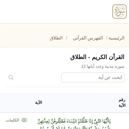
enu
الرئيسية
/
الفهرس القرآني
/
الطلاق
القرآن الكريم - الطلاق
سورة مدنية وعدد آياتها 12
رقم
الآية
الآية
يَاأَيُّهَا
النَّبِيُّ
إِذَا
طَلَّقْتُمُ
النِّسَاءَ
فَطَلِّقُوهُنَّ
لِعِدَّتِهِنَّ
الكلمات