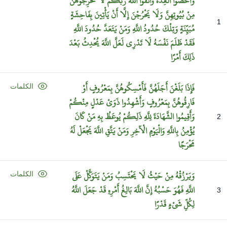
وَأَحْصُوا
الْعِدَّةَ
وَاتَّقُوا
اللَّهَ
رَبَّكُمْ
لَا
تُخْرِجُوهُنَّ
مِنْ
بُيُوتِهِنَّ
وَلَا
يَخْرُجْنَ
إِلَّا
أَنْ
يَأْتِينَ
بِفَاحِشَةٍ
1
مُبَيِّنَةٍ
وَتِلْكَ
حُدُودُ
اللَّهِ
وَمَنْ
يَتَعَدَّ
حُدُودَ
اللَّهِ
فَقَدْ
ظَلَمَ
نَفْسَهُ
لَا
تَدْرِي
لَعَلَّ
اللَّهَ
يُحْدِثُ
بَعْدَ
ذَلِكَ
أَمْرًا
فَإِذَا
بَلَغْنَ
أَجَلَهُنَّ
فَأَمْسِكُوهُنَّ
بِمَعْرُوفٍ
أَوْ
الكلمات
فَارِقُوهُنَّ
بِمَعْرُوفٍ
وَأَشْهِدُوا
ذَوَيْ
عَدْلٍ
مِنْكُمْ
وَأَقِيمُوا
الشَّهَادَةَ
لِلَّهِ
ذَلِكُمْ
يُوعَظُ
بِهِ
مَنْ
كَانَ
2
يُؤْمِنُ
بِاللَّهِ
وَالْيَوْمِ
الْآخِرِ
وَمَنْ
يَتَّقِ
اللَّهَ
يَجْعَلْ
لَهُ
مَخْرَجًا
وَيَرْزُقْهُ
مِنْ
حَيْثُ
لَا
يَحْتَسِبُ
وَمَنْ
يَتَوَكَّلْ
عَلَى
الكلمات
اللَّهِ
فَهُوَ
حَسْبُهُ
إِنَّ
اللَّهَ
بَالِغُ
أَمْرِهِ
قَدْ
جَعَلَ
اللَّهُ
3
لِكُلِّ
شَيْءٍ
قَدْرًا