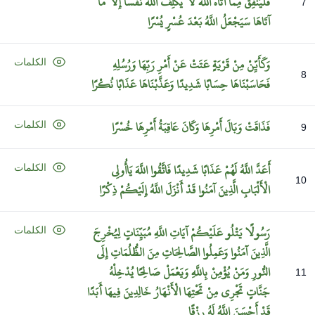
فَلْيُنْفِقْ
مِمَّا
آتَاهُ
اللَّهُ
لَا
يُكَلِّفُ
اللَّهُ
نَفْسًا
إِلَّا
مَا
7
آتَاهَا
سَيَجْعَلُ
اللَّهُ
بَعْدَ
عُسْرٍ
يُسْرًا
وَكَأَيِّنْ
مِنْ
قَرْيَةٍ
عَتَتْ
عَنْ
أَمْرِ
رَبِّهَا
وَرُسُلِهِ
الكلمات
8
فَحَاسَبْنَاهَا
حِسَابًا
شَدِيدًا
وَعَذَّبْنَاهَا
عَذَابًا
نُكْرًا
فَذَاقَتْ
وَبَالَ
أَمْرِهَا
وَكَانَ
عَاقِبَةُ
أَمْرِهَا
خُسْرًا
الكلمات
9
أَعَدَّ
اللَّهُ
لَهُمْ
عَذَابًا
شَدِيدًا
فَاتَّقُوا
اللَّهَ
يَاأُولِي
الكلمات
10
الْأَلْبَابِ
الَّذِينَ
آمَنُوا
قَدْ
أَنْزَلَ
اللَّهُ
إِلَيْكُمْ
ذِكْرًا
رَسُولًا
يَتْلُو
عَلَيْكُمْ
آيَاتِ
اللَّهِ
مُبَيِّنَاتٍ
لِيُخْرِجَ
الكلمات
الَّذِينَ
آمَنُوا
وَعَمِلُوا
الصَّالِحَاتِ
مِنَ
الظُّلُمَاتِ
إِلَى
النُّورِ
وَمَنْ
يُؤْمِنْ
بِاللَّهِ
وَيَعْمَلْ
صَالِحًا
يُدْخِلْهُ
11
جَنَّاتٍ
تَجْرِي
مِنْ
تَحْتِهَا
الْأَنْهَارُ
خَالِدِينَ
فِيهَا
أَبَدًا
قَدْ
أَحْسَنَ
اللَّهُ
لَهُ
رِزْقًا