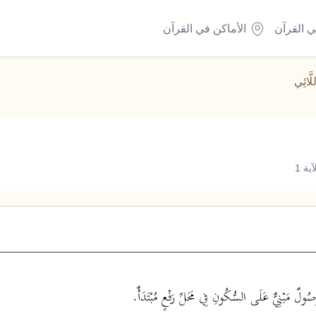
ي القرآن
الأماكن في القرآن
لَّائِي
ة 1
 مَبْنِيٌّ عَلَى السُّكُونِ فِي مَحَلِّ رَفْعٍ مُبْتَدَأٌ.