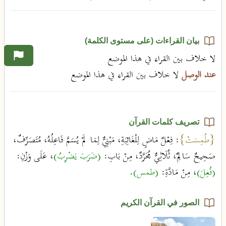
بيان القراءات (على مستوى الكلمة)
لا خلاف بين القراء في هذا الموضع
عند الوصل
لا خلاف بين القراء في هذا الموضع
تصريف كلمات القرآن
{طُمِسَتْ}
: فِعْلٌ مَاضٍ لِلْغَائِبَةِ، مَبْنِيٌّ لِمَا لَمْ يُسَمَّ فَاعِلُهُ، مُتَصَرِّفٌ،
صَحِيحٌ سَالِمٌ، ثُلَاثِيٌّ مُجَرَّدٌ، مِنْ بَابِ:
(ضَرَبَ يَضْرِبُ)
، عَلَى وَزْنِ:
(فُعِلَ)
، مِنْ مَادَّةِ:
(طمس)
.
الصور في القرآن الكريم