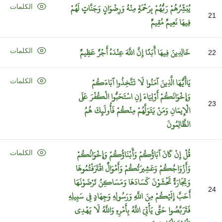
يُبَشِّرُهُمْ
رَبُّهُمْ
بِرَحْمَةٍ
مِنْهُ
وَرِضْوَانٍ
وَجَنَّاتٍ
لَهُمْ
الكلمات
21
فِيهَا
نَعِيمٌ
مُقِيمٌ
خَالِدِينَ
فِيهَا
أَبَدًا
إِنَّ
اللَّهَ
عِنْدَهُ
أَجْرٌ
عَظِيمٌ
الكلمات
22
يَاأَيُّهَا
الَّذِينَ
آمَنُوا
لَا
تَتَّخِذُوا
آبَاءَكُمْ
الكلمات
وَإِخْوَانَكُمْ
أَوْلِيَاءَ
إِنِ
اسْتَحَبُّوا
الْكُفْرَ
عَلَى
23
الْإِيمَانِ
وَمَنْ
يَتَوَلَّهُمْ
مِنْكُمْ
فَأُولَئِكَ
هُمُ
الظَّالِمُونَ
قُلْ
إِنْ
كَانَ
آبَاؤُكُمْ
وَأَبْنَاؤُكُمْ
وَإِخْوَانُكُمْ
الكلمات
وَأَزْوَاجُكُمْ
وَعَشِيرَتُكُمْ
وَأَمْوَالٌ
اقْتَرَفْتُمُوهَا
وَتِجَارَةٌ
تَخْشَوْنَ
كَسَادَهَا
وَمَسَاكِنُ
تَرْضَوْنَهَا
24
أَحَبَّ
إِلَيْكُمْ
مِنَ
اللَّهِ
وَرَسُولِهِ
وَجِهَادٍ
فِي
سَبِيلِهِ
فَتَرَبَّصُوا
حَتَّى
يَأْتِيَ
اللَّهُ
بِأَمْرِهِ
وَاللَّهُ
لَا
يَهْدِي