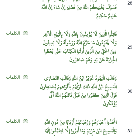
28
فَسَوْفَ
يُغْنِيكُمُ
اللَّهُ
مِنْ
فَضْلِهِ
إِنْ
شَاءَ
إِنَّ
اللَّهَ
عَلِيمٌ
حَكِيمٌ
قَاتِلُوا
الَّذِينَ
لَا
يُؤْمِنُونَ
بِاللَّهِ
وَلَا
بِالْيَوْمِ
الْآخِرِ
الكلمات
وَلَا
يُحَرِّمُونَ
مَا
حَرَّمَ
اللَّهُ
وَرَسُولُهُ
وَلَا
يَدِينُونَ
29
دِينَ
الْحَقِّ
مِنَ
الَّذِينَ
أُوتُوا
الْكِتَابَ
حَتَّى
يُعْطُوا
الْجِزْيَةَ
عَنْ
يَدٍ
وَهُمْ
صَاغِرُونَ
وَقَالَتِ
الْيَهُودُ
عُزَيْرٌ
ابْنُ
اللَّهِ
وَقَالَتِ
النَّصَارَى
الكلمات
الْمَسِيحُ
ابْنُ
اللَّهِ
ذَلِكَ
قَوْلُهُمْ
بِأَفْوَاهِهِمْ
يُضَاهِئُونَ
30
قَوْلَ
الَّذِينَ
كَفَرُوا
مِنْ
قَبْلُ
قَاتَلَهُمُ
اللَّهُ
أَنَّى
يُؤْفَكُونَ
اتَّخَذُوا
أَحْبَارَهُمْ
وَرُهْبَانَهُمْ
أَرْبَابًا
مِنْ
دُونِ
اللَّهِ
الكلمات
وَالْمَسِيحَ
ابْنَ
مَرْيَمَ
وَمَا
أُمِرُوا
إِلَّا
لِيَعْبُدُوا
إِلَهًا
31