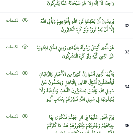
وَاحِدًا
لَا
إِلَهَ
إِلَّا
هُوَ
سُبْحَانَهُ
عَمَّا
يُشْرِكُونَ
يُرِيدُونَ
أَنْ
يُطْفِئُوا
نُورَ
اللَّهِ
بِأَفْوَاهِهِمْ
وَيَأْبَى
اللَّهُ
الكلمات
32
إِلَّا
أَنْ
يُتِمَّ
نُورَهُ
وَلَوْ
كَرِهَ
الْكَافِرُونَ
هُوَ
الَّذِي
أَرْسَلَ
رَسُولَهُ
بِالْهُدَى
وَدِينِ
الْحَقِّ
لِيُظْهِرَهُ
الكلمات
33
عَلَى
الدِّينِ
كُلِّهِ
وَلَوْ
كَرِهَ
الْمُشْرِكُونَ
يَاأَيُّهَا
الَّذِينَ
آمَنُوا
إِنَّ
كَثِيرًا
مِنَ
الْأَحْبَارِ
وَالرُّهْبَانِ
الكلمات
لَيَأْكُلُونَ
أَمْوَالَ
النَّاسِ
بِالْبَاطِلِ
وَيَصُدُّونَ
عَنْ
34
سَبِيلِ
اللَّهِ
وَالَّذِينَ
يَكْنِزُونَ
الذَّهَبَ
وَالْفِضَّةَ
وَلَا
يُنْفِقُونَهَا
فِي
سَبِيلِ
اللَّهِ
فَبَشِّرْهُمْ
بِعَذَابٍ
أَلِيمٍ
يَوْمَ
يُحْمَى
عَلَيْهَا
فِي
نَارِ
جَهَنَّمَ
فَتُكْوَى
بِهَا
الكلمات
جِبَاهُهُمْ
وَجُنُوبُهُمْ
وَظُهُورُهُمْ
هَذَا
مَا
كَنَزْتُمْ
35