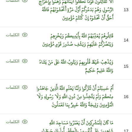
أَلَا
تُقَاتِلُونَ
قَوْمًا
نَكَثُوا
أَيْمَانَهُمْ
وَهَمُّوا
بِإِخْرَاجِ
الكلمات
الرَّسُولِ
وَهُمْ
بَدَءُوكُمْ
أَوَّلَ
مَرَّةٍ
أَتَخْشَوْنَهُمْ
فَاللَّهُ
13
أَحَقُّ
أَنْ
تَخْشَوْهُ
إِنْ
كُنْتُمْ
مُؤْمِنِينَ
قَاتِلُوهُمْ
يُعَذِّبْهُمُ
اللَّهُ
بِأَيْدِيكُمْ
وَيُخْزِهِمْ
الكلمات
14
وَيَنْصُرْكُمْ
عَلَيْهِمْ
وَيَشْفِ
صُدُورَ
قَوْمٍ
مُؤْمِنِينَ
وَيُذْهِبْ
غَيْظَ
قُلُوبِهِمْ
وَيَتُوبُ
اللَّهُ
عَلَى
مَنْ
يَشَاءُ
الكلمات
15
وَاللَّهُ
عَلِيمٌ
حَكِيمٌ
أَمْ
حَسِبْتُمْ
أَنْ
تُتْرَكُوا
وَلَمَّا
يَعْلَمِ
اللَّهُ
الَّذِينَ
جَاهَدُوا
الكلمات
مِنْكُمْ
وَلَمْ
يَتَّخِذُوا
مِنْ
دُونِ
اللَّهِ
وَلَا
رَسُولِهِ
وَلَا
16
الْمُؤْمِنِينَ
وَلِيجَةً
وَاللَّهُ
خَبِيرٌ
بِمَا
تَعْمَلُونَ
مَا
كَانَ
لِلْمُشْرِكِينَ
أَنْ
يَعْمُرُوا
مَسَاجِدَ
اللَّهِ
الكلمات
شَاهِدِينَ
عَلَى
أَنْفُسِهِمْ
بِالْكُفْرِ
أُولَئِكَ
حَبِطَتْ
17