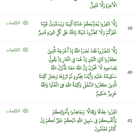
الْآخِرَةِ
إِلَّا
قَلِيلٌ
إِلَّا
تَنْفِرُوا
يُعَذِّبْكُمْ
عَذَابًا
أَلِيمًا
وَيَسْتَبْدِلْ
قَوْمًا
الكلمات
39
غَيْرَكُمْ
وَلَا
تَضُرُّوهُ
شَيْئًا
وَاللَّهُ
عَلَى
كُلِّ
شَيْءٍ
قَدِيرٌ
إِلَّا
تَنْصُرُوهُ
فَقَدْ
نَصَرَهُ
اللَّهُ
إِذْ
أَخْرَجَهُ
الَّذِينَ
الكلمات
كَفَرُوا
ثَانِيَ
اثْنَيْنِ
إِذْ
هُمَا
فِي
الْغَارِ
إِذْ
يَقُولُ
لِصَاحِبِهِ
لَا
تَحْزَنْ
إِنَّ
اللَّهَ
مَعَنَا
فَأَنْزَلَ
اللَّهُ
40
سَكِينَتَهُ
عَلَيْهِ
وَأَيَّدَهُ
بِجُنُودٍ
لَمْ
تَرَوْهَا
وَجَعَلَ
كَلِمَةَ
الَّذِينَ
كَفَرُوا
السُّفْلَى
وَكَلِمَةُ
اللَّهِ
هِيَ
الْعُلْيَا
وَاللَّهُ
عَزِيزٌ
حَكِيمٌ
انْفِرُوا
خِفَافًا
وَثِقَالًا
وَجَاهِدُوا
بِأَمْوَالِكُمْ
الكلمات
وَأَنْفُسِكُمْ
فِي
سَبِيلِ
اللَّهِ
ذَلِكُمْ
خَيْرٌ
لَكُمْ
إِنْ
41
كُنْتُمْ
تَعْلَمُونَ