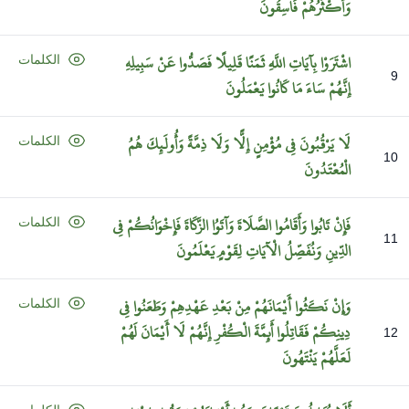
وَأَكْثَرُهُمْ
فَاسِقُونَ
اشْتَرَوْا
بِآيَاتِ
اللَّهِ
ثَمَنًا
قَلِيلًا
فَصَدُّوا
عَنْ
سَبِيلِهِ
الكلمات
9
إِنَّهُمْ
سَاءَ
مَا
كَانُوا
يَعْمَلُونَ
لَا
يَرْقُبُونَ
فِي
مُؤْمِنٍ
إِلًّا
وَلَا
ذِمَّةً
وَأُولَئِكَ
هُمُ
الكلمات
10
الْمُعْتَدُونَ
فَإِنْ
تَابُوا
وَأَقَامُوا
الصَّلَاةَ
وَآتَوُا
الزَّكَاةَ
فَإِخْوَانُكُمْ
فِي
الكلمات
11
الدِّينِ
وَنُفَصِّلُ
الْآيَاتِ
لِقَوْمٍ
يَعْلَمُونَ
وَإِنْ
نَكَثُوا
أَيْمَانَهُمْ
مِنْ
بَعْدِ
عَهْدِهِمْ
وَطَعَنُوا
فِي
الكلمات
دِينِكُمْ
فَقَاتِلُوا
أَئِمَّةَ
الْكُفْرِ
إِنَّهُمْ
لَا
أَيْمَانَ
لَهُمْ
12
لَعَلَّهُمْ
يَنْتَهُونَ