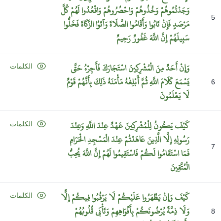
وَجَدْتُمُوهُمْ
وَخُذُوهُمْ
وَاحْصُرُوهُمْ
وَاقْعُدُوا
لَهُمْ
كُلَّ
5
مَرْصَدٍ
فَإِنْ
تَابُوا
وَأَقَامُوا
الصَّلَاةَ
وَآتَوُا
الزَّكَاةَ
فَخَلُّوا
سَبِيلَهُمْ
إِنَّ
اللَّهَ
غَفُورٌ
رَحِيمٌ
وَإِنْ
أَحَدٌ
مِنَ
الْمُشْرِكِينَ
اسْتَجَارَكَ
فَأَجِرْهُ
حَتَّى
الكلمات
يَسْمَعَ
كَلَامَ
اللَّهِ
ثُمَّ
أَبْلِغْهُ
مَأْمَنَهُ
ذَلِكَ
بِأَنَّهُمْ
قَوْمٌ
6
لَا
يَعْلَمُونَ
كَيْفَ
يَكُونُ
لِلْمُشْرِكِينَ
عَهْدٌ
عِنْدَ
اللَّهِ
وَعِنْدَ
الكلمات
رَسُولِهِ
إِلَّا
الَّذِينَ
عَاهَدْتُمْ
عِنْدَ
الْمَسْجِدِ
الْحَرَامِ
7
فَمَا
اسْتَقَامُوا
لَكُمْ
فَاسْتَقِيمُوا
لَهُمْ
إِنَّ
اللَّهَ
يُحِبُّ
الْمُتَّقِينَ
كَيْفَ
وَإِنْ
يَظْهَرُوا
عَلَيْكُمْ
لَا
يَرْقُبُوا
فِيكُمْ
إِلًّا
الكلمات
وَلَا
ذِمَّةً
يُرْضُونَكُمْ
بِأَفْوَاهِهِمْ
وَتَأْبَى
قُلُوبُهُمْ
8