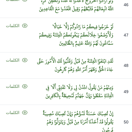
وَلَوْ
أَرَادُوا
الْخُرُوجَ
لَأَعَدُّوا
لَهُ
عُدَّةً
وَلَكِنْ
كَرِهَ
46
اللَّهُ
انْبِعَاثَهُمْ
فَثَبَّطَهُمْ
وَقِيلَ
اقْعُدُوا
مَعَ
الْقَاعِدِينَ
لَوْ
خَرَجُوا
فِيكُمْ
مَا
زَادُوكُمْ
إِلَّا
خَبَالًا
الكلمات
وَلَأَوْضَعُوا
خِلَالَكُمْ
يَبْغُونَكُمُ
الْفِتْنَةَ
وَفِيكُمْ
47
سَمَّاعُونَ
لَهُمْ
وَاللَّهُ
عَلِيمٌ
بِالظَّالِمِينَ
لَقَدِ
ابْتَغَوُا
الْفِتْنَةَ
مِنْ
قَبْلُ
وَقَلَّبُوا
لَكَ
الْأُمُورَ
حَتَّى
الكلمات
48
جَاءَ
الْحَقُّ
وَظَهَرَ
أَمْرُ
اللَّهِ
وَهُمْ
كَارِهُونَ
وَمِنْهُمْ
مَنْ
يَقُولُ
ائْذَنْ
لِي
وَلَا
تَفْتِنِّي
أَلَا
فِي
الكلمات
49
الْفِتْنَةِ
سَقَطُوا
وَإِنَّ
جَهَنَّمَ
لَمُحِيطَةٌ
بِالْكَافِرِينَ
إِنْ
تُصِبْكَ
حَسَنَةٌ
تَسُؤْهُمْ
وَإِنْ
تُصِبْكَ
مُصِيبَةٌ
الكلمات
يَقُولُوا
قَدْ
أَخَذْنَا
أَمْرَنَا
مِنْ
قَبْلُ
وَيَتَوَلَّوْا
وَهُمْ
50
فَرِحُونَ