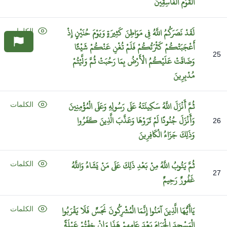
الْقَوْمَ
الْفَاسِقِينَ
لَقَدْ
نَصَرَكُمُ
اللَّهُ
فِي
مَوَاطِنَ
كَثِيرَةٍ
وَيَوْمَ
حُنَيْنٍ
إِذْ
الكلمات
أَعْجَبَتْكُمْ
كَثْرَتُكُمْ
فَلَمْ
تُغْنِ
عَنْكُمْ
شَيْئًا
25
وَضَاقَتْ
عَلَيْكُمُ
الْأَرْضُ
بِمَا
رَحُبَتْ
ثُمَّ
وَلَّيْتُمْ
مُدْبِرِينَ
ثُمَّ
أَنْزَلَ
اللَّهُ
سَكِينَتَهُ
عَلَى
رَسُولِهِ
وَعَلَى
الْمُؤْمِنِينَ
الكلمات
وَأَنْزَلَ
جُنُودًا
لَمْ
تَرَوْهَا
وَعَذَّبَ
الَّذِينَ
كَفَرُوا
26
وَذَلِكَ
جَزَاءُ
الْكَافِرِينَ
ثُمَّ
يَتُوبُ
اللَّهُ
مِنْ
بَعْدِ
ذَلِكَ
عَلَى
مَنْ
يَشَاءُ
وَاللَّهُ
الكلمات
27
غَفُورٌ
رَحِيمٌ
يَاأَيُّهَا
الَّذِينَ
آمَنُوا
إِنَّمَا
الْمُشْرِكُونَ
نَجَسٌ
فَلَا
يَقْرَبُوا
الكلمات
الْمَسْجِدَ
الْحَرَامَ
بَعْدَ
عَامِهِمْ
هَذَا
وَإِنْ
خِفْتُمْ
عَيْلَةً