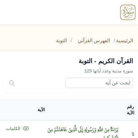
enu
الرئيسية
/
الفهرس القرآني
/
التوبة
القرآن الكريم - التوبة
سورة مدنية وعدد آياتها 129
رقم
الآية
الآية
بَرَاءَةٌ
مِنَ
اللَّهِ
وَرَسُولِهِ
إِلَى
الَّذِينَ
عَاهَدْتُمْ
مِنَ
الكلمات
1