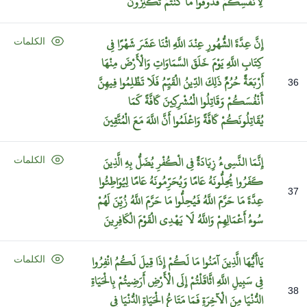
لِأَنْفُسِكُمْ
فَذُوقُوا
مَا
كُنْتُمْ
تَكْنِزُونَ
إِنَّ
عِدَّةَ
الشُّهُورِ
عِنْدَ
اللَّهِ
اثْنَا
عَشَرَ
شَهْرًا
فِي
الكلمات
كِتَابِ
اللَّهِ
يَوْمَ
خَلَقَ
السَّمَاوَاتِ
وَالْأَرْضَ
مِنْهَا
أَرْبَعَةٌ
حُرُمٌ
ذَلِكَ
الدِّينُ
الْقَيِّمُ
فَلَا
تَظْلِمُوا
فِيهِنَّ
36
أَنْفُسَكُمْ
وَقَاتِلُوا
الْمُشْرِكِينَ
كَافَّةً
كَمَا
يُقَاتِلُونَكُمْ
كَافَّةً
وَاعْلَمُوا
أَنَّ
اللَّهَ
مَعَ
الْمُتَّقِينَ
إِنَّمَا
النَّسِيءُ
زِيَادَةٌ
فِي
الْكُفْرِ
يُضَلُّ
بِهِ
الَّذِينَ
الكلمات
كَفَرُوا
يُحِلُّونَهُ
عَامًا
وَيُحَرِّمُونَهُ
عَامًا
لِيُوَاطِئُوا
37
عِدَّةَ
مَا
حَرَّمَ
اللَّهُ
فَيُحِلُّوا
مَا
حَرَّمَ
اللَّهُ
زُيِّنَ
لَهُمْ
سُوءُ
أَعْمَالِهِمْ
وَاللَّهُ
لَا
يَهْدِي
الْقَوْمَ
الْكَافِرِينَ
يَاأَيُّهَا
الَّذِينَ
آمَنُوا
مَا
لَكُمْ
إِذَا
قِيلَ
لَكُمُ
انْفِرُوا
الكلمات
فِي
سَبِيلِ
اللَّهِ
اثَّاقَلْتُمْ
إِلَى
الْأَرْضِ
أَرَضِيتُمْ
بِالْحَيَاةِ
38
الدُّنْيَا
مِنَ
الْآخِرَةِ
فَمَا
مَتَاعُ
الْحَيَاةِ
الدُّنْيَا
فِي