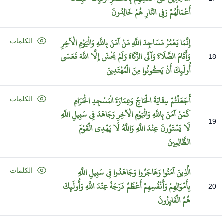
أَعْمَالُهُمْ
وَفِي
النَّارِ
هُمْ
خَالِدُونَ
إِنَّمَا
يَعْمُرُ
مَسَاجِدَ
اللَّهِ
مَنْ
آمَنَ
بِاللَّهِ
وَالْيَوْمِ
الْآخِرِ
الكلمات
وَأَقَامَ
الصَّلَاةَ
وَآتَى
الزَّكَاةَ
وَلَمْ
يَخْشَ
إِلَّا
اللَّهَ
فَعَسَى
18
أُولَئِكَ
أَنْ
يَكُونُوا
مِنَ
الْمُهْتَدِينَ
أَجَعَلْتُمْ
سِقَايَةَ
الْحَاجِّ
وَعِمَارَةَ
الْمَسْجِدِ
الْحَرَامِ
الكلمات
كَمَنْ
آمَنَ
بِاللَّهِ
وَالْيَوْمِ
الْآخِرِ
وَجَاهَدَ
فِي
سَبِيلِ
اللَّهِ
19
لَا
يَسْتَوُونَ
عِنْدَ
اللَّهِ
وَاللَّهُ
لَا
يَهْدِي
الْقَوْمَ
الظَّالِمِينَ
الَّذِينَ
آمَنُوا
وَهَاجَرُوا
وَجَاهَدُوا
فِي
سَبِيلِ
اللَّهِ
الكلمات
بِأَمْوَالِهِمْ
وَأَنْفُسِهِمْ
أَعْظَمُ
دَرَجَةً
عِنْدَ
اللَّهِ
وَأُولَئِكَ
20
هُمُ
الْفَائِزُونَ