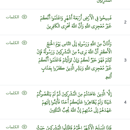
الْمُشْرِكِينَ
فَسِيحُوا
فِي
الْأَرْضِ
أَرْبَعَةَ
أَشْهُرٍ
وَاعْلَمُوا
أَنَّكُمْ
الكلمات
2
غَيْرُ
مُعْجِزِي
اللَّهِ
وَأَنَّ
اللَّهَ
مُخْزِي
الْكَافِرِينَ
وَأَذَانٌ
مِنَ
اللَّهِ
وَرَسُولِهِ
إِلَى
النَّاسِ
يَوْمَ
الْحَجِّ
الكلمات
الْأَكْبَرِ
أَنَّ
اللَّهَ
بَرِيءٌ
مِنَ
الْمُشْرِكِينَ
وَرَسُولُهُ
فَإِنْ
تُبْتُمْ
فَهُوَ
خَيْرٌ
لَكُمْ
وَإِنْ
تَوَلَّيْتُمْ
فَاعْلَمُوا
أَنَّكُمْ
3
غَيْرُ
مُعْجِزِي
اللَّهِ
وَبَشِّرِ
الَّذِينَ
كَفَرُوا
بِعَذَابٍ
أَلِيمٍ
إِلَّا
الَّذِينَ
عَاهَدْتُمْ
مِنَ
الْمُشْرِكِينَ
ثُمَّ
لَمْ
يَنْقُصُوكُمْ
الكلمات
شَيْئًا
وَلَمْ
يُظَاهِرُوا
عَلَيْكُمْ
أَحَدًا
فَأَتِمُّوا
إِلَيْهِمْ
4
عَهْدَهُمْ
إِلَى
مُدَّتِهِمْ
إِنَّ
اللَّهَ
يُحِبُّ
الْمُتَّقِينَ
فَإِذَا
انْسَلَخَ
الْأَشْهُرُ
الْحُرُمُ
فَاقْتُلُوا
الْمُشْرِكِينَ
حَيْثُ
الكلمات