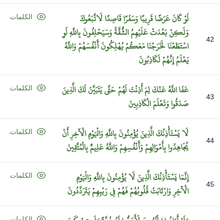
لَوْ
كَانَ
عَرَضًا
قَرِيبًا
وَسَفَرًا
قَاصِدًا
لَاتَّبَعُوكَ
الكلمات
وَلَكِنْ
بَعُدَتْ
عَلَيْهِمُ
الشُّقَّةُ
وَسَيَحْلِفُونَ
بِاللَّهِ
لَوِ
42
اسْتَطَعْنَا
لَخَرَجْنَا
مَعَكُمْ
يُهْلِكُونَ
أَنْفُسَهُمْ
وَاللَّهُ
يَعْلَمُ
إِنَّهُمْ
لَكَاذِبُونَ
عَفَا
اللَّهُ
عَنْكَ
لِمَ
أَذِنْتَ
لَهُمْ
حَتَّى
يَتَبَيَّنَ
لَكَ
الَّذِينَ
الكلمات
43
صَدَقُوا
وَتَعْلَمَ
الْكَاذِبِينَ
لَا
يَسْتَأْذِنُكَ
الَّذِينَ
يُؤْمِنُونَ
بِاللَّهِ
وَالْيَوْمِ
الْآخِرِ
أَنْ
الكلمات
44
يُجَاهِدُوا
بِأَمْوَالِهِمْ
وَأَنْفُسِهِمْ
وَاللَّهُ
عَلِيمٌ
بِالْمُتَّقِينَ
إِنَّمَا
يَسْتَأْذِنُكَ
الَّذِينَ
لَا
يُؤْمِنُونَ
بِاللَّهِ
وَالْيَوْمِ
الكلمات
45
الْآخِرِ
وَارْتَابَتْ
قُلُوبُهُمْ
فَهُمْ
فِي
رَيْبِهِمْ
يَتَرَدَّدُونَ
الكلمات